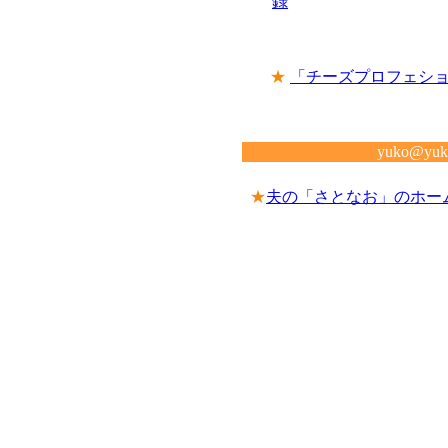
録
★
「チーズプロフェシ
yuko@yuko
★
夫の「さとなお」のホー