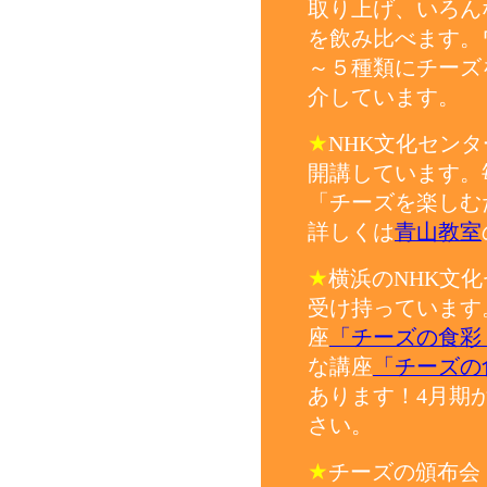
取り上げ、いろん
を飲み比べます。
～５種類にチーズ
介しています。
★
NHK文化セン
開講しています。
「チーズを楽しむ
詳しくは
青山教室
★
横浜のNHK文
受け持っています
座
「チーズの食彩
な講座
「チーズの
あります！4月期
さい。
★
チーズの頒布会