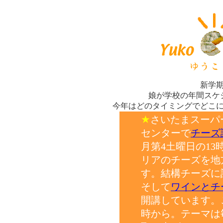
新学
娘が学校の年間スケ
今年はどのタイミングでどこ
★
さいたまスーパ
センターで
チーズ
月第4土曜日の13
リアのチーズを地
す。結構チーズに
そして
ワインとチ
開講しています。
時から。テーマは